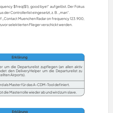
equency $freq($1), good bye!“ aufgelöst. Der Fokus
us der Controllerlist eingesetzt, z. B. „man“.
 auf „Contact Muenchen Radar on frequency 123.900,
uvor selektierten Flieger verschickt werden.
Erklärung
r um die Departurelist zupflegen (an allen aktiv
endet den DeliveryHelper um die Departurelist zu
ellten Airports).
rd als Master für das A-CDM-Tool definiert.
bt die Masterrolle wieder ab und wird zum slave.
Erklärung