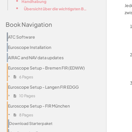
Handhabung
Jed
Übersicht über die wichtigsten Befehle
zwi
Book Navigation
ATC Software
Euroscope Installation
AIRAC and NAV data updates
Euroscope Setup - Bremen FIR (EDWW)
6 Pages
Euroscope Setup - Langen FIR EDGG
10 Pages
Euroscope Setup - FIR München
8 Pages
Download Starterpaket