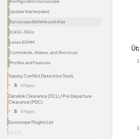
Konfiguration Euroscope
Update Starterpaket
Euroscope Befehle und Alias
iCAS2-TAGs
Listen EDMM
Üb
Commands, Aliases, and Shortcuts
Profiles and Features
Topsky Conflict Detection Tools
4 Pages
Datalink Clearance (DCL) / Pre Departure
Clearance (PDC)
4 Pages
Euroscope Plugins List
VCCS