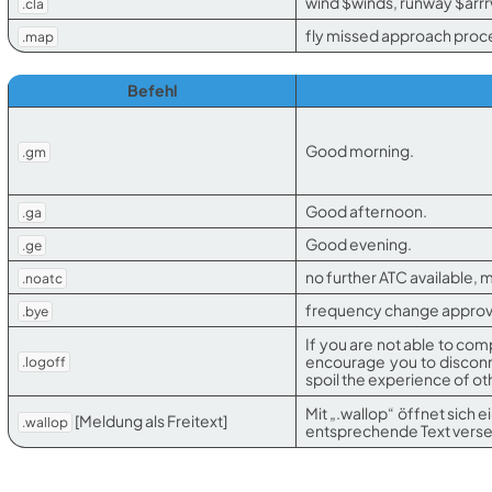
wind $winds, runway $arr
.cla
fly missed approach proc
.map
Befehl
Good morning.
.gm
Good afternoon.
.ga
Good evening.
.ge
no further ATC available
.noatc
frequency change approv
.bye
If you are not able to co
encourage you to disconn
.logoff
spoil the experience of oth
Mit „.wallop“ öffnet sich 
[Meldung als Freitext]
.wallop
entsprechende Text verse