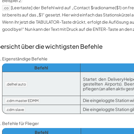
Beispiel 2:
[Leertaste] der Befehl wird auf „Contact $radioname($1) on fr
.co
ist bereits auf das „$1“ gesetzt. Hier wird einfach das Stationskürzel a
Wenn ihr jetzt die TABULATOR-Taste drückt, erfolgt die Auflösung
good bye!“ Nun kann der Text mit Druck auf die ENTER-Taste an den z
ersicht über die wichtigsten Befehle
Eigenständige Befehle
Befehl
Startet den DeliveryHelpe
gestellten Airports). Be
.delhel auto
pflegen (an allen aktiv gest
Die eingeloggte Station wi
.cdm master EDMM
Die eingeloggte Station gi
.cdm slave
Befehle für Flieger
Befehl