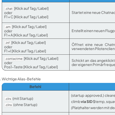
[Klick auf Tag / Label]
.chat
Startet eine neue Chatnac
oder
F1 + C [Klick auf Tag / Label]
[Klick auf Tag / Label]
.am
Erstellt einen neuen Flugp
oder
F1 + A [Klick auf Tag / Label]
[Klick auf Tag / Label]
.inf
Öffnet eine neue Chatna
oder
verwendeten Pilotenclient
F1 +I [Klick auf Tag / Label]
[Klick auf Tag / Label]
.contactme
Schickt an das angeklickt
oder
der eigenen Primärfreque
Pos1-Taste [Klick auf Tag / Label]
Wichtige Alias-Befehle
Befehl
(startup approved,) cleare
(mit Startup)
.clrs
climb
via SID
$temp, squa
(ohne Startup)
.clns
(Platzhalter werden mit de