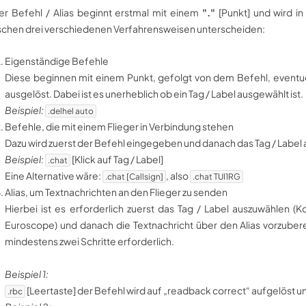
er Befehl / Alias beginnt erstmal mit einem
"."
[Punkt] und wird i
schen drei verschiedenen Verfahrensweisen unterscheiden:
Eigenständige Befehle
Diese beginnen mit einem Punkt, gefolgt von dem Befehl, event
ausgelöst. Dabei ist es unerheblich ob ein Tag / Label ausgewählt ist.
Beispiel:
.delhel auto
Befehle, die mit einem Flieger in Verbindung stehen
Dazu wird zuerst der Befehl eingegeben und danach das Tag / Label 
Beispiel:
[Klick auf Tag / Label]
.chat
Eine Alternative wäre:
, also
.chat [Callsign]
.chat TUI1RG
Alias, um Textnachrichten an den Flieger zu senden
Hierbei ist es erforderlich zuerst das Tag / Label auszuwählen (K
Euroscope) und danach die Textnachricht über den Alias vorzubere
mindestens zwei Schritte erforderlich.
Beispiel 1:
[Leertaste] der Befehl wird auf „readback correct“ aufgelöst 
.rbc