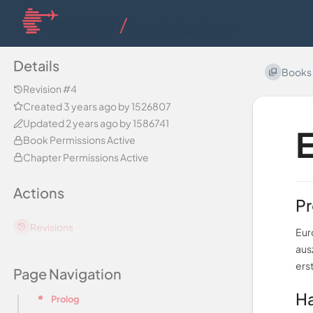
Details
Books
Revision #4
Created
3 years ago
by 1526807
Updated
2 years ago
by 1586741
E
Book Permissions Active
Chapter Permissions Active
Actions
Pr
Revisions
Eur
aus
ers
Page Navigation
H
Prolog