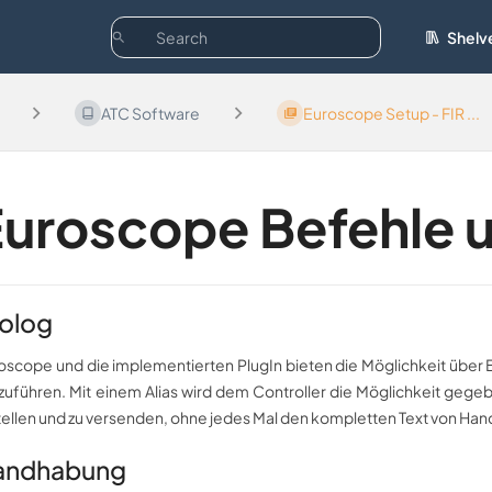
Shelv
ATC Software
Euroscope Setup - FIR ...
uroscope Befehle u
olog
oscope und die implementierten PlugIn bieten die Möglichkeit über
zuführen. Mit einem Alias wird dem Controller die Möglichkeit gegeb
tellen und zu versenden, ohne jedes Mal den kompletten Text von Ha
andhabung