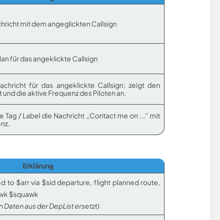
hricht mit dem angeglickten Callsign
lan für das angeklickte Callsign
chricht für das angeklickte Callsign; zeigt den
 und die aktive Frequenz des Piloten an.
e Tag / Label die Nachricht „Contact me on ...“ mit
nz.
Erklärung
d to $arr via $sid departure, flight planned route,
wk $squawk
n Daten aus der DepList ersetzt)