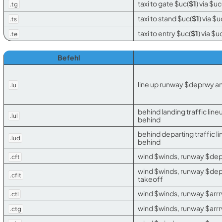
taxi to gate $uc(
$1
) via $uc
.tg
taxi to stand $uc(
$1
) via $u
.ts
taxi to entry $uc(
$1
) via $u
.te
Befehl
line up runway $deprwy an
.lu
behind landing traffic li
.lul
behind
behind departing traffic 
.lud
behind
wind $winds, runway $dep
.cft
wind $winds, runway $dep
.cfit
takeoff
wind $winds, runway $arrr
.ctl
wind $winds, runway $arrr
.ctg