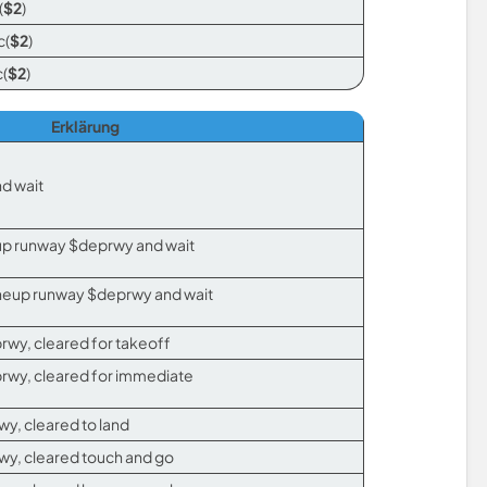
(
$2
)
c(
$2
)
c(
$2
)
Erklärung
d wait
neup runway $deprwy and wait
lineup runway $deprwy and wait
rwy, cleared for takeoff
rwy, cleared for immediate
wy, cleared to land
wy, cleared touch and go