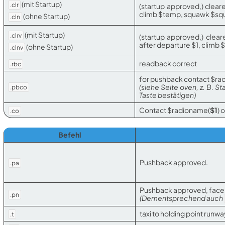
(mit Startup)
.clr
(startup approved,) cleare
climb $temp, squawk $s
(ohne Startup)
.cln
(mit Startup)
.clrv
(startup approved,) clear
after departure $1, clim
(ohne Startup)
.clnv
readback correct
.rbc
for pushback contact $ra
(siehe Seite oven, z. B. 
.pbco
Taste bestätigen)
Contact $radioname(
$1
) 
.co
Befehl
Pushback approved.
.pa
Pushback approved, face 
.pn
(Dementsprechend auch
taxi to holding point runw
.t