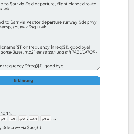
d to $arr via $sid departure, flight planned route,
quawk
ed to $arr via
vector departure
runway $deprwy,
b $temp, squawk $squawk
dioname(
$1
) on frequency $freq($1), good bye!
Stationskürzel „mp2“ einsetzen und mit TABULATOR-
on frequency $freq($1), good bye!
Erklärung
north.
,
,
,
,
, ...)
.ps
.pe
.pw
.pne
.psw
ay $deprwy via $uc($1)