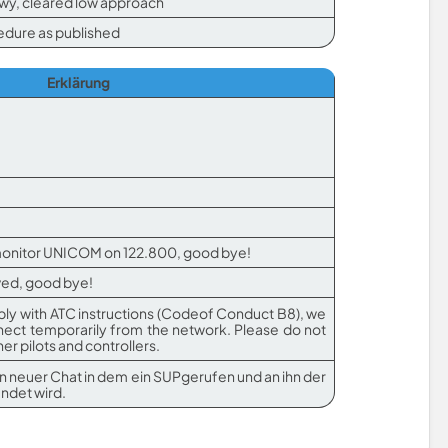
rwy, cleared low approach
edure as published
Erklärung
, monitor UNICOM on 122.800, good bye!
ed, good bye!
mply with ATC instructions (Codeof Conduct B8), we
ect temporarily from the network. Please do not
er pilots and controllers.
ein neuer Chat in dem ein SUPgerufen und an ihn der
ndet wird.